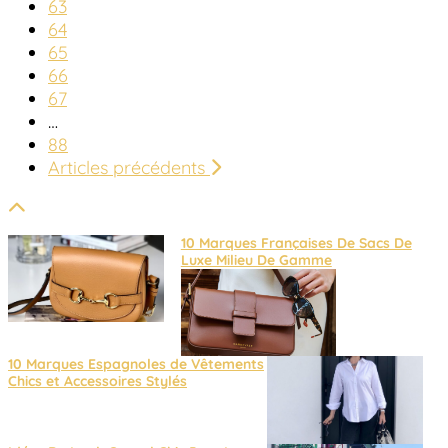
63
64
65
66
67
…
88
Articles précédents
10 Marques Françaises De Sacs De
Luxe Milieu De Gamme
10 Marques Espagnoles de Vêtements
Chics et Accessoires Stylés