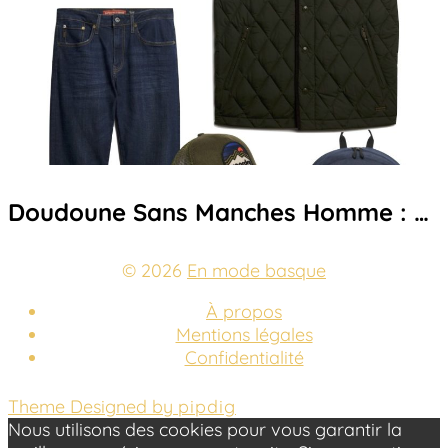
Doudoune Sans Manches Homme : …
© 2026
En mode basque
À propos
Mentions légales
Confidentialité
Theme Designed by
pipdig
Nous utilisons des cookies pour vous garantir la