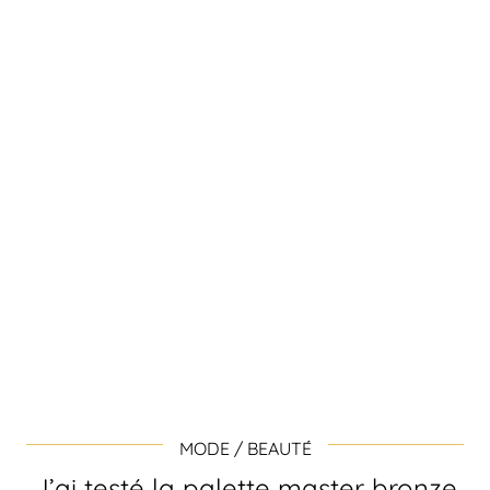
MODE / BEAUTÉ
J’ai testé la palette master bronze