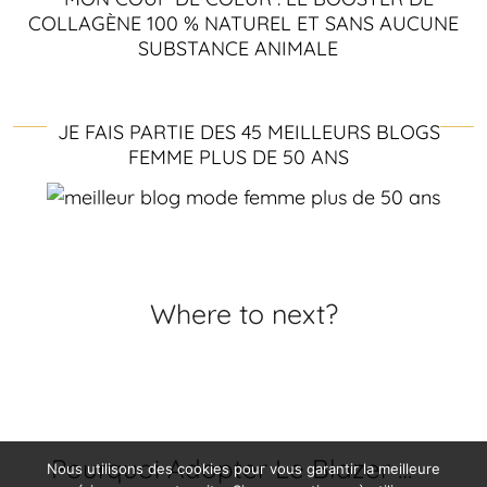
COLLAGÈNE 100 % NATUREL ET SANS AUCUNE
SUBSTANCE ANIMALE
JE FAIS PARTIE DES 45 MEILLEURS BLOGS
FEMME PLUS DE 50 ANS
Where to next?
Pourquoi Adopter Le Blazer …
Nous utilisons des cookies pour vous garantir la meilleure