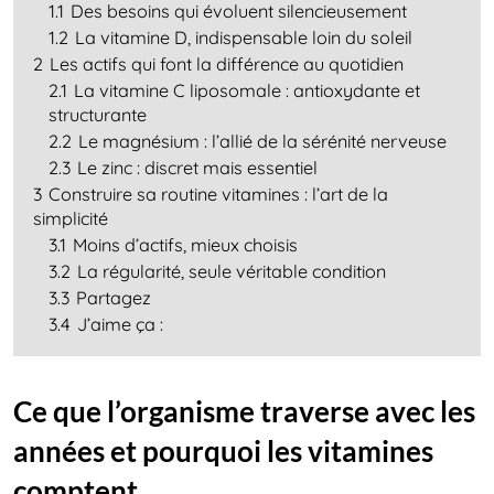
1.1
Des besoins qui évoluent silencieusement
1.2
La vitamine D, indispensable loin du soleil
2
Les actifs qui font la différence au quotidien
2.1
La vitamine C liposomale : antioxydante et
structurante
2.2
Le magnésium : l’allié de la sérénité nerveuse
2.3
Le zinc : discret mais essentiel
3
Construire sa routine vitamines : l’art de la
simplicité
3.1
Moins d’actifs, mieux choisis
3.2
La régularité, seule véritable condition
3.3
Partagez
3.4
J’aime ça :
Ce que l’organisme traverse avec les
années et pourquoi les vitamines
comptent