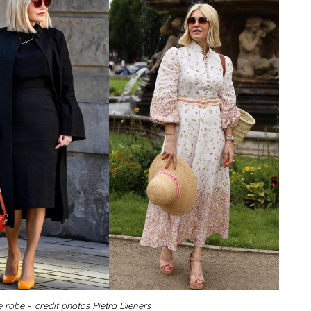
ne robe
–
credit photos Pietra Dieners