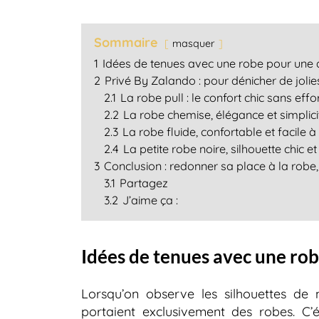
Sommaire
masquer
1
Idées de tenues avec une robe pour une a
2
Privé By Zalando : pour dénicher de jolie
2.1
La robe pull : le confort chic sans effo
2.2
La robe chemise, élégance et simplici
2.3
La robe fluide, confortable et facile à
2.4
La petite robe noire, silhouette chic 
3
Conclusion : redonner sa place à la robe, 
3.1
Partagez
3.2
J’aime ça :
Idées de tenues avec une rob
Lorsqu’on observe les silhouettes de
portaient exclusivement des robes. C’ét