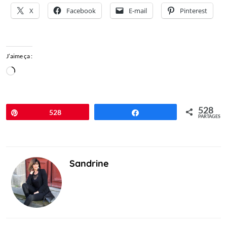
X
Facebook
E-mail
Pinterest
J’aime ça :
Chargement…
528
Épingle
528
Partagez
PARTAGES
Sandrine