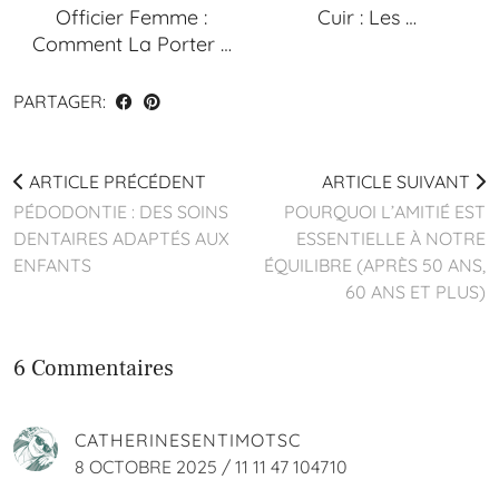
Officier Femme :
Cuir : Les …
Comment La Porter …
PARTAGER:
ARTICLE PRÉCÉDENT
ARTICLE SUIVANT
PÉDODONTIE : DES SOINS
POURQUOI L’AMITIÉ EST
DENTAIRES ADAPTÉS AUX
ESSENTIELLE À NOTRE
ENFANTS
ÉQUILIBRE (APRÈS 50 ANS,
60 ANS ET PLUS)
6 Commentaires
CATHERINESENTIMOTSC
8 OCTOBRE 2025 / 11 11 47 104710