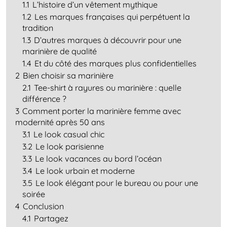
1.1
L’histoire d’un vêtement mythique
1.2
Les marques françaises qui perpétuent la
tradition
1.3
D’autres marques à découvrir pour une
marinière de qualité
1.4
Et du côté des marques plus confidentielles
2
Bien choisir sa marinière
2.1
Tee-shirt à rayures ou marinière : quelle
différence ?
3
Comment porter la marinière femme avec
modernité après 50 ans
3.1
Le look casual chic
3.2
Le look parisienne
3.3
Le look vacances au bord l’océan
3.4
Le look urbain et moderne
3.5
Le look élégant pour le bureau ou pour une
soirée
4
Conclusion
4.1
Partagez