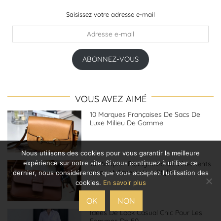
Saisissez votre adresse e-mail
Adresse
e-
mail
ABONNEZ-VOUS
VOUS AVEZ AIMÉ
10 Marques Françaises De Sacs De
Luxe Milieu De Gamme
Nous utilisons des cookies pour vous garantir la meilleure
expérience sur notre site. Si vous continuez à utiliser ce
10 Marques Espagnoles de Vêtements
Chics et Accessoires Stylés
dernier, nous considérerons que vous acceptez l'utilisation des
cookies.
En savoir plus
OK
NON
Idées De Look Casual Chic Pour Les