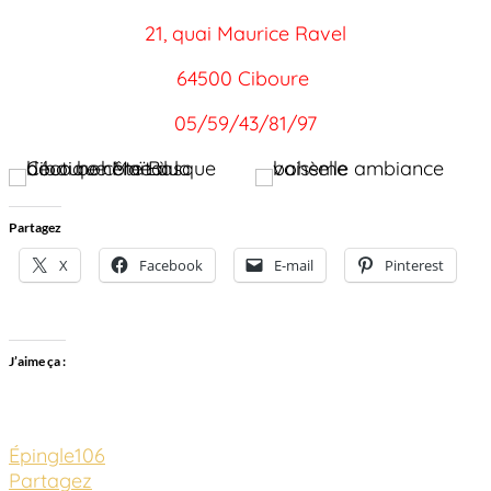
21, quai Maurice Ravel
64500 Ciboure
05/59/43/81/97
Partagez
X
Facebook
E-mail
Pinterest
J’aime ça :
Épingle
106
Partagez