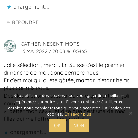
chargement…
RÉPONDRE
CATHERINESENTIMOTS
16 MAI 2022 / 20 08 46 05465
Jolie sélection , merci . En Suisse c’est le premier
dimanche de mai, donc derrière nous.
Et c’est moi qui ai été gâtée, maman n’étant hélas
plus par mis nous.
Des fleurs et un mascara de rêve qui porte un joli
Nous utilisons des cookies pour vous garantir la meilleure
expérience sur notre site. Si vous continuez à utiliser ce
nom
dernier, nous considérerons que vous acceptez l'utilisation des
« better than sex « et dire que c’est une de mes
cookies.
En savoir plus
filles qui me l’offre…. Il est parfait !
OK
NON
chargement…