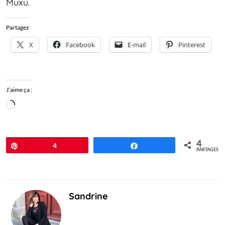
Muxu.
Partagez
X
Facebook
E-mail
Pinterest
J’aime ça :
Chargement…
4
Épingle
4
Partagez
PARTAGES
Sandrine