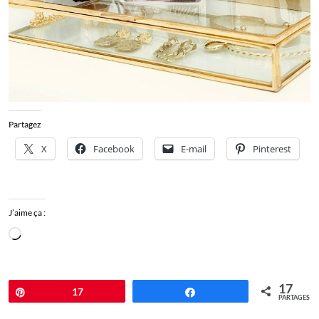
Partagez
X
Facebook
E-mail
Pinterest
J’aime ça :
Chargement…
17
Épingle
17
Partagez
PARTAGES