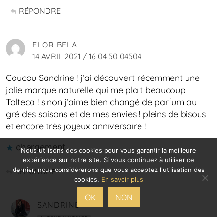
RÉPONDRE
FLOR BELA
14 AVRIL 2021 / 16 04 50 04504
Coucou Sandrine ! j’ai découvert récemment une
jolie marque naturelle qui me plait beaucoup
Tolteca ! sinon j’aime bien changé de parfum au
gré des saisons et de mes envies ! pleins de bisous
et encore très joyeux anniversaire !
chargement…
Nous utilisons des cookies pour vous garantir la meilleure
expérience sur notre site. Si vous continuez à utiliser ce
dernier, nous considérerons que vous acceptez l'utilisation des
RÉPONDRE
cookies.
En savoir plus
OK
NON
SANDRINE