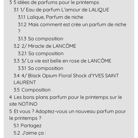
3
5 idées de parfums pour le printemps
3.1
1/ Eau de parfum L’amour de LALIQUE
3.1.1
Lalique, Parfum de niche
3.1.2
Mais comment est crée un parfum de niche
?
3.1.3
Sa composition
3.2
2/ Miracle de LANCÔME
3.2.1
Sa composition
3.3
3/ La vie est belle en rose de LANCÔME
3.3.1
Sa composition
3.4
4/ Black Opium Floral Shock d’YVES SAINT
LAURENT
3.5
Composition
4
Les bons plans parfum pour le printemps sur le
site NOTINO
5
Et vous ? Adoptez-vous un nouveau parfum pour
le printemps ?
5.1
Partagez
5.2
J’aime ça :