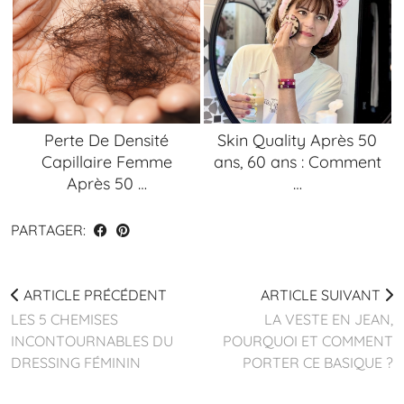
Perte De Densité
Skin Quality Après 50
Capillaire Femme
ans, 60 ans : Comment
Après 50 …
…
PARTAGER:
ARTICLE PRÉCÉDENT
ARTICLE SUIVANT
LES 5 CHEMISES
LA VESTE EN JEAN,
INCONTOURNABLES DU
POURQUOI ET COMMENT
DRESSING FÉMININ
PORTER CE BASIQUE ?