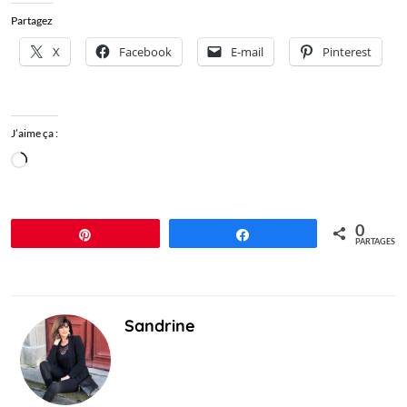
Partagez
X
Facebook
E-mail
Pinterest
J’aime ça :
Chargement…
0
Épingle
Partagez
PARTAGES
Sandrine