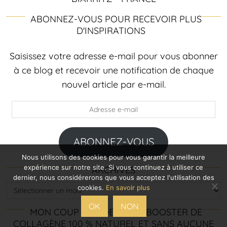
ABONNEZ-VOUS POUR RECEVOIR PLUS
D'INSPIRATIONS
Saisissez votre adresse e-mail pour vous abonner
à ce blog et recevoir une notification de chaque
nouvel article par e-mail.
Adresse
e-
mail
ABONNEZ-VOUS
Nous utilisons des cookies pour vous garantir la meilleure
expérience sur notre site. Si vous continuez à utiliser ce
ARCHIVES
dernier, nous considérerons que vous acceptez l'utilisation des
Archives
cookies.
En savoir plus
OK
NON
MON COUP DE COEUR : LE BOOSTER DE
COLLAGÈNE 100 % NATUREL ET SANS AUCUNE