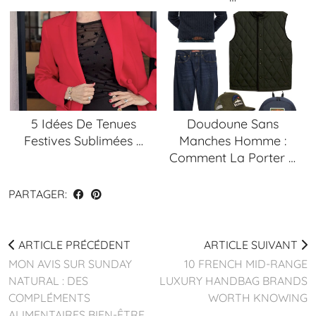
5 Idées De Tenues
Doudoune Sans
Festives Sublimées …
Manches Homme :
Comment La Porter …
PARTAGER:
ARTICLE PRÉCÉDENT
ARTICLE SUIVANT
MON AVIS SUR SUNDAY
10 FRENCH MID-RANGE
NATURAL : DES
LUXURY HANDBAG BRANDS
COMPLÉMENTS
WORTH KNOWING
ALIMENTAIRES BIEN-ÊTRE