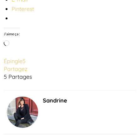
Pinterest
J’aime ça :
Chargement…
Épingle
5
Partagez
5
Partages
Sandrine