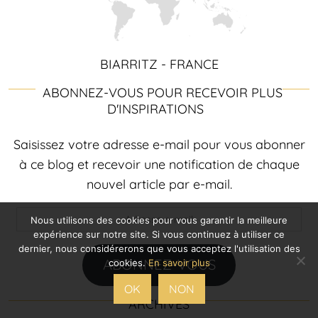
BIARRITZ - FRANCE
ABONNEZ-VOUS POUR RECEVOIR PLUS
D'INSPIRATIONS
Saisissez votre adresse e-mail pour vous abonner
à ce blog et recevoir une notification de chaque
nouvel article par e-mail.
Adresse
Nous utilisons des cookies pour vous garantir la meilleure
e-
expérience sur notre site. Si vous continuez à utiliser ce
dernier, nous considérerons que vous acceptez l'utilisation des
mail
ABONNEZ-VOUS
cookies.
En savoir plus
OK
NON
ARCHIVES