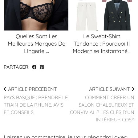
Quelles Sont Les
Le Sweat-Shirt
Meilleures Marques De
Tendance : Pourquoi Il
Lingerie …
Modernise Instantané…
PARTAGER:
ARTICLE PRÉCÉDENT
ARTICLE SUIVANT
PAYS BASQUE : PRENDRE LE
COMMENT CRÉER UN
TRAIN DE LA RHUNE, AVIS
SALON CHALEUREUX ET
ET CONSEILS
CONVIVIAL ? LES CLÉS D’UN
INTÉRIEUR COSY
Laissez un commentaire, je vous répondrai avec