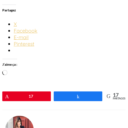
Partagez
X
Facebook
E-mail
Pinterest
J’aime ça :
Chargement…
17
Épingle
17
Partagez
PARTAGES