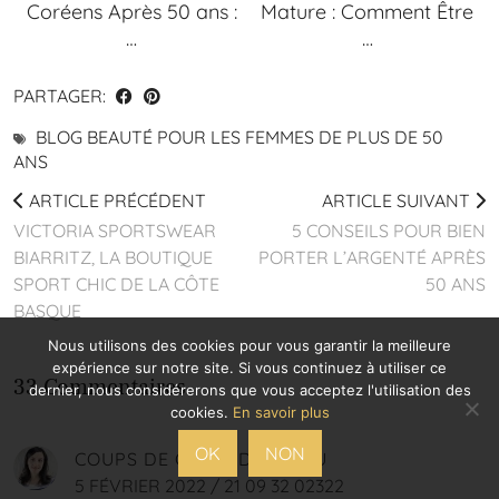
Coréens Après 50 ans :
Mature : Comment Être
…
…
PARTAGER:
BLOG BEAUTÉ POUR LES FEMMES DE PLUS DE 50
ANS
ARTICLE PRÉCÉDENT
ARTICLE SUIVANT
VICTORIA SPORTSWEAR
5 CONSEILS POUR BIEN
BIARRITZ, LA BOUTIQUE
PORTER L’ARGENTÉ APRÈS
SPORT CHIC DE LA CÔTE
50 ANS
BASQUE
Nous utilisons des cookies pour vous garantir la meilleure
expérience sur notre site. Si vous continuez à utiliser ce
33 Commentaires
dernier, nous considérerons que vous acceptez l'utilisation des
cookies.
En savoir plus
OK
NON
COUPS DE CŒUR DE MUMU
5 FÉVRIER 2022 / 21 09 32 02322