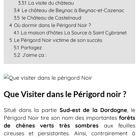
3.3.1
La visite du château
3.4
Le château de Beynac à Beynac-et-Cazenac
3.5
le Château de Castelnaud
4
Où dormir dans le Périgord Noir ?
4.1
La maison d’hôtes La Source à Saint Cybranet
5
Le Périgord Noir victime de son succès
5.1
Partagez
5.2
J’aime ça :
Que Visiter dans le Périgord noir ?
Situé dans la partie
Sud-est de la Dordogne
, le
Périgord Noir tire son nom des importantes
forêts
de chênes verts très sombres
aux feuilles
cireuses et persistantes. Ainsi, contrairement à