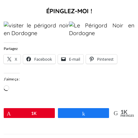
ÉPINGLEZ-MOI !
Partagez
X
Facebook
E-mail
Pinterest
J’aime ça :
Chargement…
1K
Épingle
1K
Partagez
PARTAGES