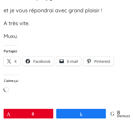
et je vous répondrai avec grand plaisir !
A très vite.
Muxu.
Partagez
X
Facebook
E-mail
Pinterest
J’aime ça :
Chargement…
8
Épingle
8
Partagez
PARTAGES