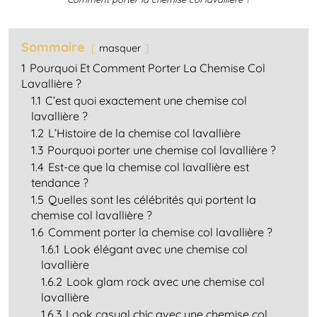
Sommaire
masquer
1
Pourquoi Et Comment Porter La Chemise Col
Lavallière ?
1.1
C’est quoi exactement une chemise col
lavallière ?
1.2
L’Histoire de la chemise col lavallière
1.3
Pourquoi porter une chemise col lavallière ?
1.4
Est-ce que la chemise col lavallière est
tendance ?
1.5
Quelles sont les célébrités qui portent la
chemise col lavallière ?
1.6
Comment porter la chemise col lavallière ?
1.6.1
Look élégant avec une chemise col
lavallière
1.6.2
Look glam rock avec une chemise col
lavallière
1.6.3
Look casual chic avec une chemise col