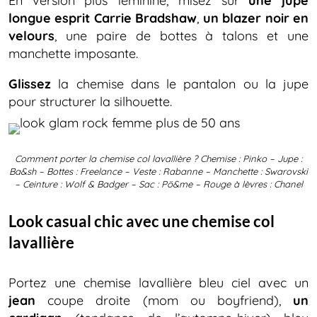
En version plus féminine, misez sur
une jupe
longue esprit Carrie Bradshaw
,
un blazer noir en
velours
, une paire de bottes à talons et une
manchette imposante.
Glissez
la chemise dans le pantalon ou la jupe
pour structurer la silhouette.
Comment porter la chemise col lavallière ? Chemise : Pinko – Jupe :
Ba&sh – Bottes : Freelance – Veste : Rabanne – Manchette : Swarovski
– Ceinture : Wolf & Badger – Sac : Pö&me – Rouge à lèvres : Chanel
Look casual chic avec une chemise col
lavallière
Portez une chemise lavallière bleu ciel avec un
jean
coupe droite (mom ou boyfriend),
un