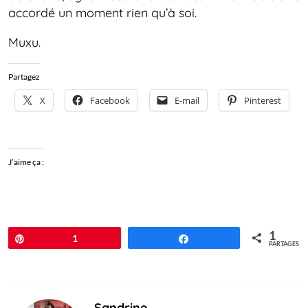
accordé un moment rien qu’à soi.
Muxu.
Partagez
X
Facebook
E-mail
Pinterest
J’aime ça :
1
Épingle
1
Partagez
PARTAGES
Sandrine