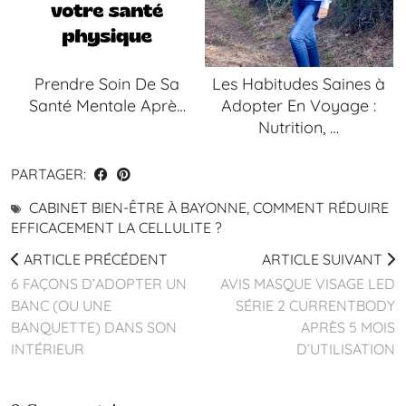
Prendre Soin De Sa
Les Habitudes Saines à
Santé Mentale Aprè…
Adopter En Voyage :
Nutrition, …
PARTAGER:
CABINET BIEN-ÊTRE À BAYONNE
,
COMMENT RÉDUIRE
EFFICACEMENT LA CELLULITE ?
ARTICLE PRÉCÉDENT
ARTICLE SUIVANT
6 FAÇONS D’ADOPTER UN
AVIS MASQUE VISAGE LED
BANC (OU UNE
SÉRIE 2 CURRENTBODY
BANQUETTE) DANS SON
APRÈS 5 MOIS
INTÉRIEUR
D’UTILISATION