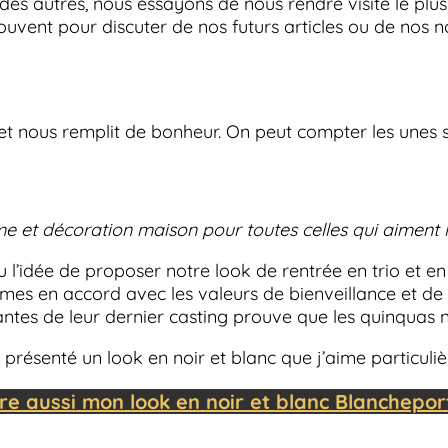
s des autres, nous essayons de nous rendre visite le p
uvent pour discuter de nos futurs articles ou de nos n
et nous remplit de bonheur. On peut compter les unes sur
t décoration maison pour toutes celles qui aiment la m
 l’idée de proposer notre look de rentrée en trio et e
s en accord avec les valeurs de bienveillance et de 
gnantes de leur dernier casting prouve que les quinqua
ai présenté un look en noir et blanc que j’aime particuli
ire auss
i
mon look en noir et blanc Blanchepor