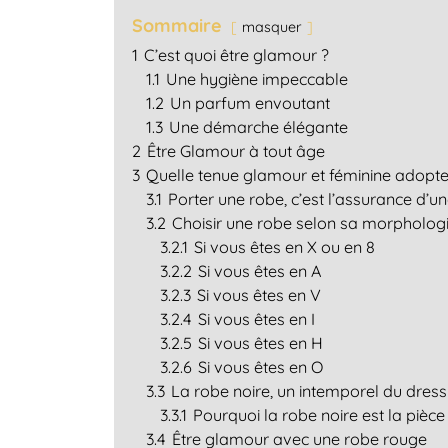
Sommaire
masquer
1
C’est quoi être glamour ?
1.1
Une hygiène impeccable
1.2
Un parfum envoutant
1.3
Une démarche élégante
2
Être Glamour à tout âge
3
Quelle tenue glamour et féminine adopter
3.1
Porter une robe, c’est l’assurance d’un
3.2
Choisir une robe selon sa morpholog
3.2.1
Si vous êtes en X ou en 8
3.2.2
Si vous êtes en A
3.2.3
Si vous êtes en V
3.2.4
Si vous êtes en I
3.2.5
Si vous êtes en H
3.2.6
Si vous êtes en O
3.3
La robe noire, un intemporel du dress
3.3.1
Pourquoi la robe noire est la pièce
3.4
Être glamour avec une robe rouge