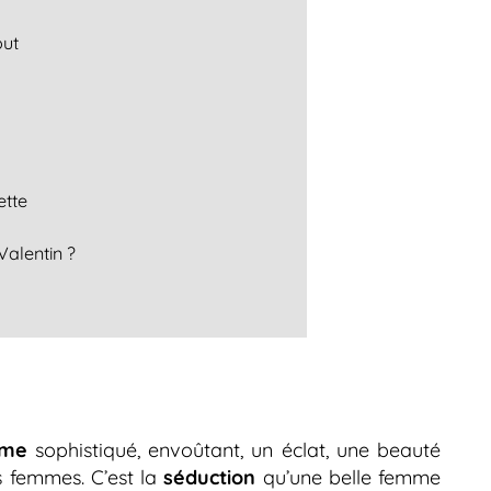
out
ette
Valentin ?
rme
sophistiqué, envoûtant, un éclat, une beauté
s femmes. C’est la
séduction
qu’une belle femme