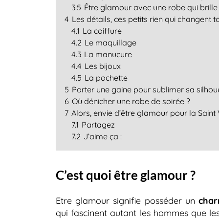
3.5
Être glamour avec une robe qui brille
4
Les détails, ces petits rien qui changent t
4.1
La coiffure
4.2
Le maquillage
4.3
La manucure
4.4
Les bijoux
4.5
La pochette
5
Porter une gaine pour sublimer sa silhou
6
Où dénicher une robe de soirée ?
7
Alors, envie d’être glamour pour la Saint 
7.1
Partagez
7.2
J’aime ça :
C’est quoi être glamour ?
Etre glamour signifie posséder un
cha
qui fascinent autant les hommes que le