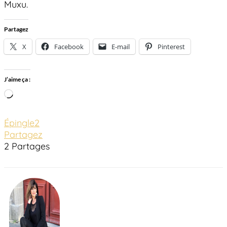
Muxu.
Partagez
X
Facebook
E-mail
Pinterest
J’aime ça :
Chargement…
Épingle
2
Partagez
2
Partages