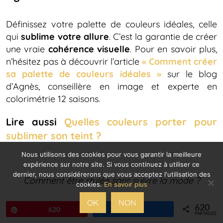
Définissez votre palette de couleurs idéales, celle
qui
sublime votre allure
. C’est la garantie de créer
une vraie
cohérence visuelle
. Pour en savoir plus,
n’hésitez pas à découvrir l’article
« Comment créer
sa palette de couleurs idéales »
sur le blog
d’Agnès, conseillère en image et experte en
colorimétrie 12 saisons.
Lire aussi
Quelles couleurs porter pour
sublimer son teint ?
Nous utilisons des cookies pour vous garantir la meilleure
expérience sur notre site. Si vous continuez à utiliser ce
dernier, nous considérerons que vous acceptez l'utilisation des
Comment être stylée sans suivre la mode ?
cookies.
En savoir plus
OK
NON
620
6/ Choisir la qualité plutôt que la quantité
Épingle
620
Partagez
PARTAGES