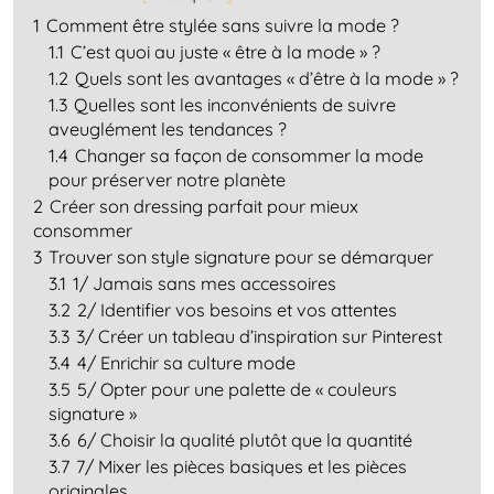
1
Comment être stylée sans suivre la mode ?
1.1
C’est quoi au juste « être à la mode » ?
1.2
Quels sont les avantages « d’être à la mode » ?
1.3
Quelles sont les inconvénients de suivre
aveuglément les tendances ?
1.4
Changer sa façon de consommer la mode
pour préserver notre planète
2
Créer son dressing parfait pour mieux
consommer
3
Trouver son style signature pour se démarquer
3.1
1/ Jamais sans mes accessoires
3.2
2/ Identifier vos besoins et vos attentes
3.3
3/ Créer un tableau d’inspiration sur Pinterest
3.4
4/ Enrichir sa culture mode
3.5
5/ Opter pour une palette de « couleurs
signature »
3.6
6/ Choisir la qualité plutôt que la quantité
3.7
7/ Mixer les pièces basiques et les pièces
originales