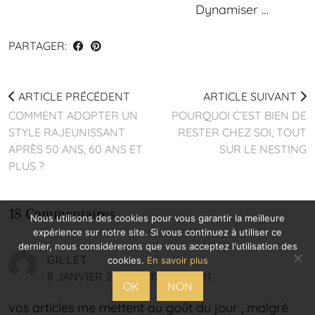
Dynamiser …
PARTAGER:
ARTICLE PRÉCÉDENT
ARTICLE SUIVANT
COMMENT ADOPTER UN
POURQUOI C’EST BIEN DE
STYLE RAJEUNISSANT
RESTER CHEZ SOI, TOUT
APRÈS 50 ANS, 60 ANS ET
SUR LE NESTING
PLUS ?
18 Commentaires
Nous utilisons des cookies pour vous garantir la meilleure
expérience sur notre site. Si vous continuez à utiliser ce
dernier, nous considérerons que vous acceptez l'utilisation des
GILLET
cookies.
En savoir plus
8 JANVIER 2024 / 9 09 40 01401
OK
NON
vos articles me mettent au goût du jour , malgré