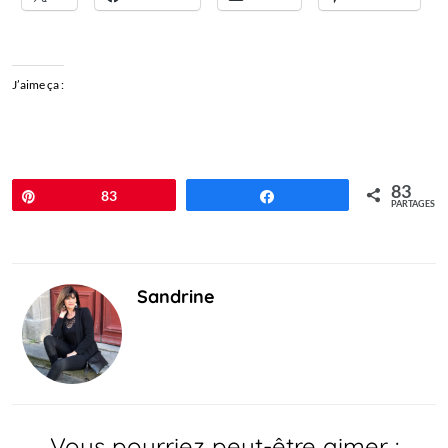
J’aime ça :
83
Épingle
83
Partagez
PARTAGES
Sandrine
Vous pourriez peut-être aimer :