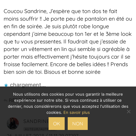
Coucou Sandrine, J’espère que ton dos te fait
moins souffrir !! Je porte peu de pantalon en été ou
en fin de soirée. Je suis plutôt robe longue
cependant j’aime beaucoup ton 1er et le 3ème look
que tu vous pressentes. Il faudrait que j’essaie de
porter un vêtement en lin qui semble si agréable à
porter mais effectivement j’hésite toujours car il se
froisse facilement. Encore de belles idées !! Prends
bien soin de toi. Bisous et bonne soirée
chargement…
Nous utilisons des cookies pour vous garantir la meilleure
RÉPONDRE
expérience sur notre site. Si vous continuez à utiliser ce
dernier, nous considérerons que vous acceptez l'utilisation des
cookies.
En savoir plus
SANDRINE
OK
NON
AUTEUR/AUTRICE
26 JUILLET 2023 / 11 11 29 07297