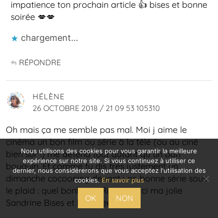
impatience ton prochain article 👍 bises et bonne
soirée 💋💋
chargement…
RÉPONDRE
HÉLÈNE
26 OCTOBRE 2018 / 21 09 53 105310
Oh mais ça me semble pas mal. Moi j aime le
cinéma un bon film ou série à la télé (ou au ciné
Nous utilisons des cookies pour vous garantir la meilleure
bien sûr !) me détend tout autant qu un bon
expérience sur notre site. Si vous continuez à utiliser ce
bouquin. Et comme tu dis très justement un
dernier, nous considérerons que vous acceptez l'utilisation des
dimanche cocooning devant une bonne série sous
cookies.
En savoir plus
le plaid : quel bonheur ! Rire !!! Merci ma jolie
OK
NON
Sandrine Bises et bon week 😉