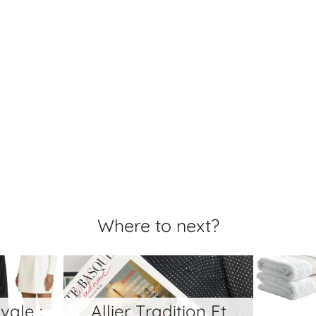
Where to next?
ion Et
La Blo