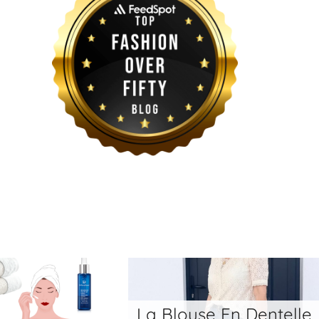
use En Dentelle
À Quoi Servent Les