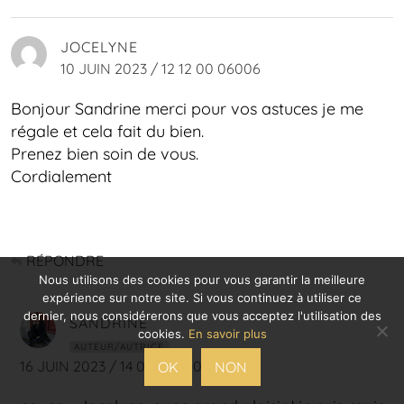
JOCELYNE
10 JUIN 2023 / 12 12 00 06006
Bonjour Sandrine merci pour vos astuces je me
régale et cela fait du bien.
Prenez bien soin de vous.
Cordialement
RÉPONDRE
Nous utilisons des cookies pour vous garantir la meilleure
expérience sur notre site. Si vous continuez à utiliser ce
dernier, nous considérerons que vous acceptez l'utilisation des
SANDRINE
cookies.
En savoir plus
AUTEUR/AUTRICE
16 JUIN 2023 / 14 02 07 06076
OK
NON