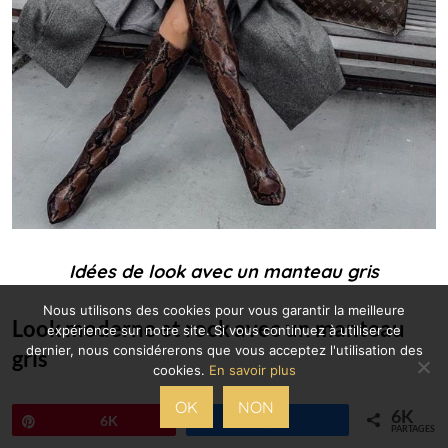
Idées de look avec un manteau gris
Nous utilisons des cookies pour vous garantir la meilleure
Look moderne et rock avec un manteau
expérience sur notre site. Si vous continuez à utiliser ce
dernier, nous considérerons que vous acceptez l'utilisation des
gris
cookies.
En savoir plus
OK
NON
Pour un look moderne et rajeunissant, associez
6K
Épingle
6K
Partagez
PARTAGES
votre manteau gris à
un pantalon noir simili cuir