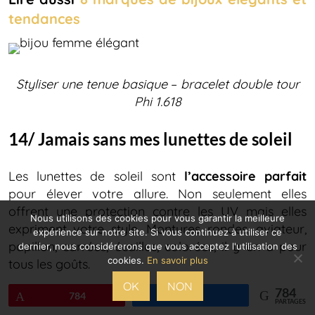
tendances
Styliser une tenue basique
–
bracelet double tour
Phi 1.618
14/ Jamais sans mes lunettes de soleil
Les lunettes de soleil sont
l’accessoire parfait
pour élever votre allure. Non seulement elles
offrent une protection contre les UV mais elles
Nous utilisons des cookies pour vous garantir la meilleure
expriment votre style. Montures rondes, aviateur,
expérience sur notre site. Si vous continuez à utiliser ce
papillon, carrées, écailles, colorées, il y en a pour
dernier, nous considérerons que vous acceptez l'utilisation des
cookies.
En savoir plus
tous les goûts.
OK
NON
784
Épingle
784
Partagez
PARTAGES