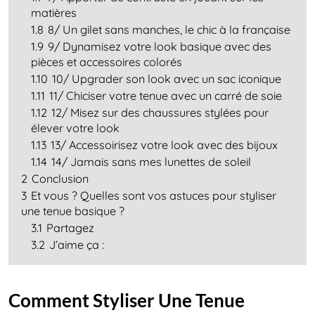
matières
1.8
8/ Un gilet sans manches, le chic à la française
1.9
9/ Dynamisez votre look basique avec des
pièces et accessoires colorés
1.10
10/ Upgrader son look avec un sac iconique
1.11
11/ Chiciser votre tenue avec un carré de soie
1.12
12/ Misez sur des chaussures stylées pour
élever votre look
1.13
13/ Accessoirisez votre look avec des bijoux
1.14
14/ Jamais sans mes lunettes de soleil
2
Conclusion
3
Et vous ? Quelles sont vos astuces pour styliser
une tenue basique ?
3.1
Partagez
3.2
J’aime ça :
Comment Styliser Une Tenue